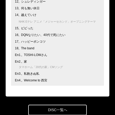
12,
シュレディンガー
13,
何も無い休日
14,
越えていけ
NHK Eテレ アニメ「メジャーセカンド」オープニングテーマ
15,
ビビった
16,
DQNなりたい、40代で死にたい
17,
ハッピーポンコツ
18,
The band
En1.,
TOSHI-LOWさん
En2.,
家
タマホーム「20代の家」CMソング
En3.,
私飽きぬ私
En4.,
Welcome to 西宮
DISC一覧へ