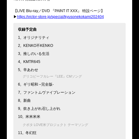
【LIVE Blu-ray／DVD 『PAINT IT XXX』 特設ページ】
▶
https://victor-store.jp/special/kyusonekokami202404
収録予定曲
1,
オリジナリティ
2,
KENKO不KENKO
3,
推しのいる生活
4,
KMTR645
5,
辛あわせ
グリコビーフカレー『LEE』CMソング
6,
ギリ昭和 –完全版-
7,
ファントムヴァイブレーション
8,
新曲
9,
炊き上がれ召し上がれ
10,
米米米米
クボタ LOVE米プロジェクト テーマソング
11,
冬幻狂