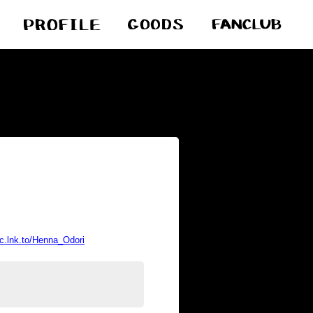
ic.lnk.to/Henna_Odori