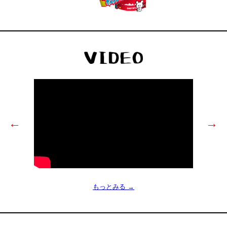
←
→
もっとみる →