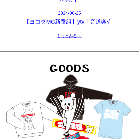
2024-06-25
【ヨコタMC新番組】ytv「音道楽√」
もっとみる →