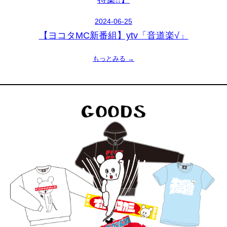
2024-06-25
【ヨコタMC新番組】ytv「音道楽√」
もっとみる →