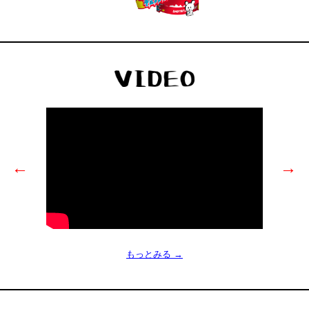
←
→
もっとみる →