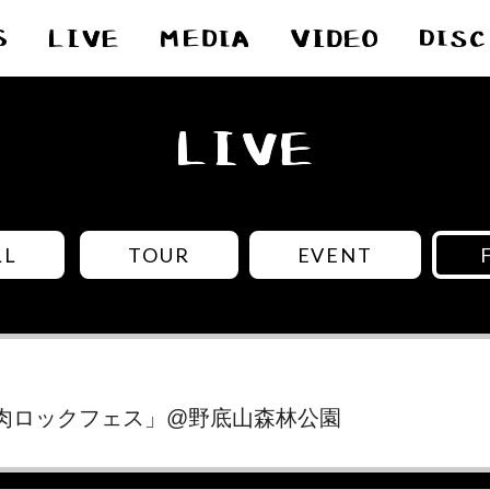
LL
TOUR
EVENT
焼來肉ロックフェス」@野底山森林公園