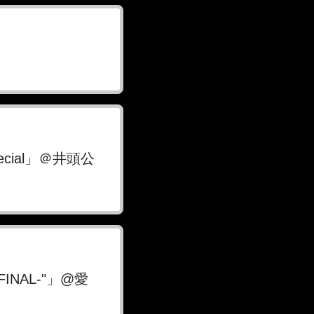
pecial」＠井頭公
 FINAL-"」@愛