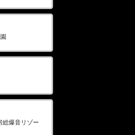
公園
 ～房総爆音リゾー