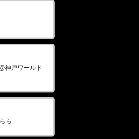
2026』」@神戸ワールド
きらら